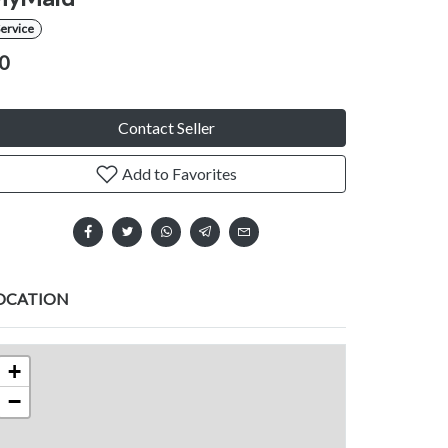
ervice
0
Contact Seller
Add to Favorites
OCATION
+
−