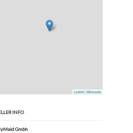
Leaflet
|
Wikimedia
ELLER INFO
yMaid Gmbh