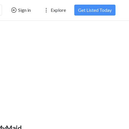
Sign in
Explore
Get Listed Today
MyMaid